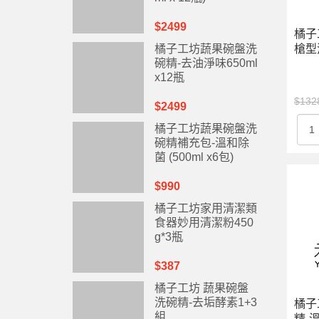
$2499
橘子
槍型
橘子工坊蔬果碗盤洗
碗精-去油淨味650ml
x12瓶
$132
$2499
橘子工坊蔬果碗盤洗
碗精補充包-溫和除
菌 (500ml x6包)
$990
橘子工坊家用清潔類
食器妙用清潔粉450
g*3瓶
$387
橘子工坊 蔬果碗盤
洗碗精-去垢酵素1+3
橘子
組
精-