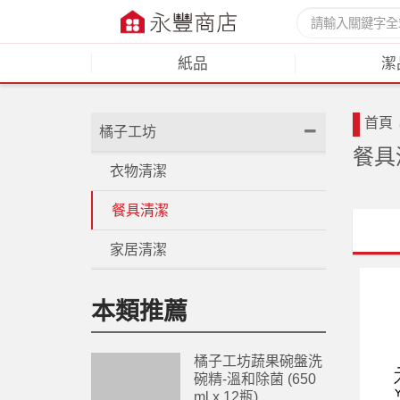
紙品
潔
首頁
橘子工坊
餐具
衣物清潔
餐具清潔
家居清潔
本類推薦
橘子工坊蔬果碗盤洗
碗精-溫和除菌 (650
ml x 12瓶)