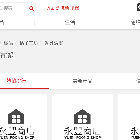
抗菌
洗碗精
環保
品
生活
寵
潔品
橘子工坊
餐具清潔
清潔
熱銷排行
最新商品