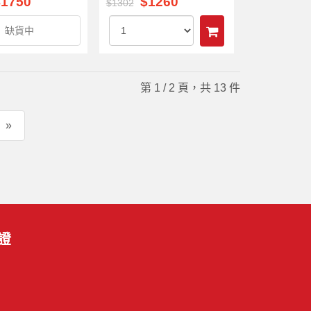
$1750
$1260
$1302
缺貨中
第 1 / 2 頁，共 13 件
»
證