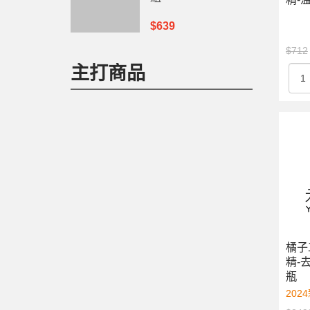
$639
$712
主打商品
橘子
精-去
瓶
202