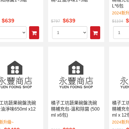
L*6包
2024新
$639
$639
$
$797
$1104
工坊蔬果碗盤洗碗
橘子工坊蔬果碗盤洗碗
橘子工
油淨味650ml x12
精補充包-溫和除菌 (500
精補充包
ml x6包)
ml x 12
4新升級~
2024新