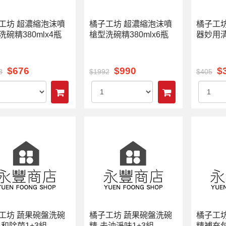
工坊 超濃縮泡沫噴
橘子工坊 超濃縮泡沫噴
橘子工
洗碗精380mlx4瓶
槍型洗碗精380mlx6瓶
器妙用清
$676
$990
$
8
$1992
$405
工坊 蔬果碗盤洗碗
橘子工坊 蔬果碗盤洗碗
橘子工
溫和除菌1+3組
精-去油淨味1+3組
精補充包