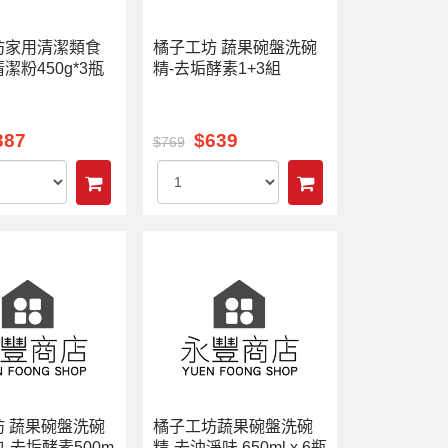
坊家用清潔類食
橘子工坊 蔬果碗盤洗碗
潔粉450g*3瓶
精-去垢酵素1+3組
387
$639
$769
坊 蔬果碗盤洗碗
橘子工坊蔬果碗盤洗碗
-去垢酵素500m
精-去油淨味 650ml x 6瓶