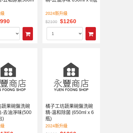
升級
2024新升級
990
$1260
$2100
坊蔬果碗盤洗碗
橘子工坊蔬果碗盤洗碗
-去油淨味(500
精-溫和除菌 (650ml x 6
包)
瓶)
升級
2024新升級