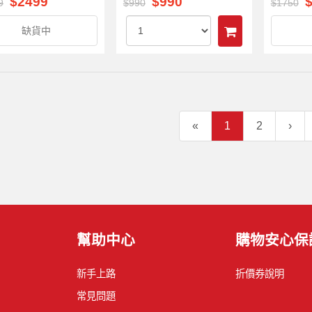
$2499
$990
9
$990
$1750
缺貨中
«
1
2
›
幫助中心
購物安心保
新手上路
折價券說明
常見問題