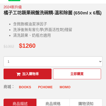
2024新升級
橘子工坊蔬果碗盤洗碗精-溫和除菌 (650ml x 6瓶)
含微胞橘油潔淨因子
洗淨後無有害化學(界面活性劑)殘留
清洗蔬果、奶瓶也適用
$1260
$1302
加入購物車
立即購買
商城：
BOOKS
PCHOME
MOMO
商品描述
商品規格
購物須知