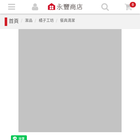
0
首頁
潔品
橘子工坊
餐具清潔