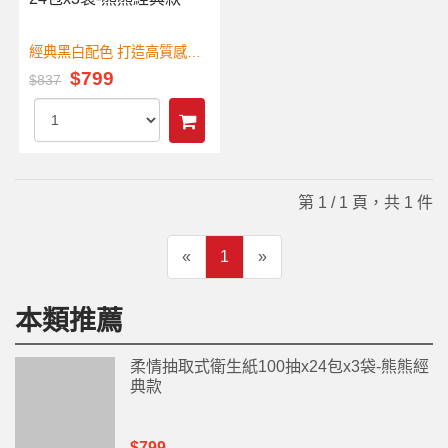
經典黑白配色 打造高質感風
$799
格
$837
第 1 / 1 頁，共 1 件
«
1
»
本類推薦
柔情抽取式衛生紙100抽x24包x3袋-熊熊經
典款
$799