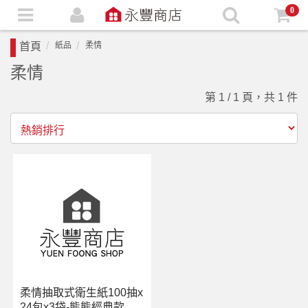
0
首頁
紙品
柔情
柔情
第 1 / 1 頁，共 1 件
柔情抽取式衛生紙100抽x
24包x3袋-熊熊經典款