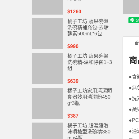
$1260
橘子工坊 蔬果碗盤
洗碗精補充包-去垢
酵素500mL*6包
$990
橘子工坊 蔬果碗盤
商
洗碗精-溫和除菌1+3
組
●含
$639
●無
橘子工坊家用清潔類
食器妙用清潔粉450
●洗
g*3瓶
●蔬
$387
●P
橘子工坊 超濃縮泡
●通
沫噴槍型洗碗精380
mlx4瓶