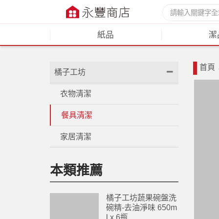
紙品
潔
首頁
橘子工坊
衣物清潔
餐具清潔
家居清潔
本類推薦
橘子工坊蔬果碗盤洗
碗精-去油淨味 650m
l x 6瓶