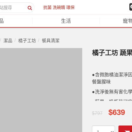
抗菌
洗碗精
環保
品
生活
寵
潔品
橘子工坊
餐具清潔
橘子工坊 蔬果
●含微胞橘油潔淨
餐盤腥味
●洗淨後無有害化學
●蔬果．奶瓶皆可
$639
$797