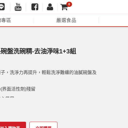
0
物專區
嚴選食品
碗盤洗碗精-去油淨味1+3組
因子，洗淨力再提升，輕鬆洗淨難纏的油膩碗盤及
(界面活性劑)殘留
安心使用