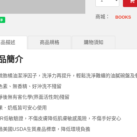
商城：
BOOKS
商品描述
商品規格
購物須知
品簡介
微胞橘油潔淨因子，洗淨力再提升，輕鬆洗淨難纏的油膩碗盤及
色素、無香精、好沖洗不殘留
淨後無有害化學(界面活性劑)殘留
果．奶瓶皆可安心使用
CR低敏驗證，不傷皮膚降低肌膚敏感風險，不傷手好安心
過美國USDA生質產品標章，降低環境負擔