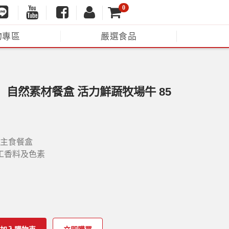
0
物專區
嚴選食品
莎】自然素材餐盒 活力鮮蔬牧場牛 85
O主食餐盒
工香料及色素