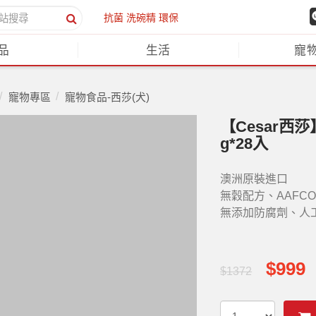
抗菌
洗碗精
環保
品
生活
寵
寵物專區
寵物食品-西莎(犬)
【Cesar西
g*28入
澳洲原裝進口
無穀配方、AAFC
無添加防腐劑、人
$999
$1372