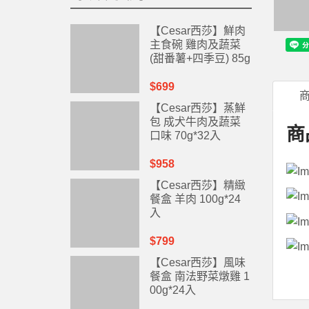
【Cesar西莎】鮮肉
主食碗 雞肉及蔬菜
(甜番薯+四季豆) 85g
*10碗
$699
【Cesar西莎】蒸鮮
包 成犬牛肉及蔬菜
商
口味 70g*32入
$958
【Cesar西莎】精緻
餐盒 羊肉 100g*24
入
$799
【Cesar西莎】風味
餐盒 南法野菜燉雞 1
00g*24入