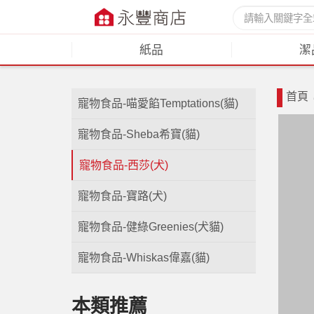
紙品
潔
首頁
寵物食品-喵愛餡Temptations(貓)
寵物食品-Sheba希寶(貓)
寵物食品-西莎(犬)
寵物食品-寶路(犬)
寵物食品-健綠Greenies(犬貓)
寵物食品-Whiskas偉嘉(貓)
本類推薦