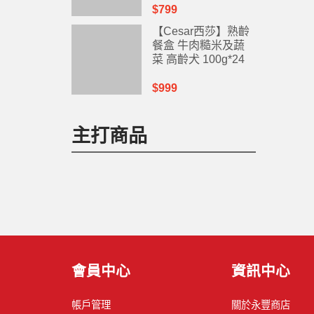
$799
【Cesar西莎】熟齡
餐盒 牛肉糙米及蔬
菜 高齡犬 100g*24
入
$999
主打商品
會員中心
資訊中心
帳戶管理
關於永豐商店