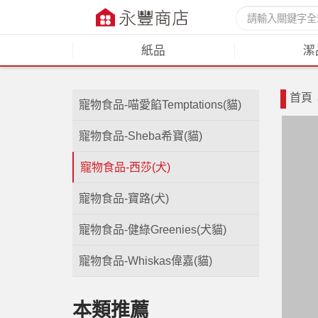
紙品
潔
首頁
寵物食品-喵愛餡Temptations(貓)
寵物食品-Sheba希寶(貓)
寵物食品-西莎(犬)
寵物食品-寶路(犬)
寵物食品-健綠Greenies(犬貓)
寵物食品-Whiskas偉嘉(貓)
本類推薦