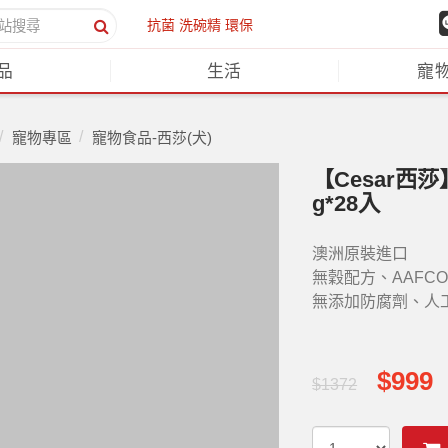
抗菌
洗碗精
環保
品
生活
寵
寵物專區
寵物食品-西莎(犬)
【Cesar西
g*28入
澳洲原裝進口
無穀配方、AAFC
無添加防腐劑、人
$999
$1372