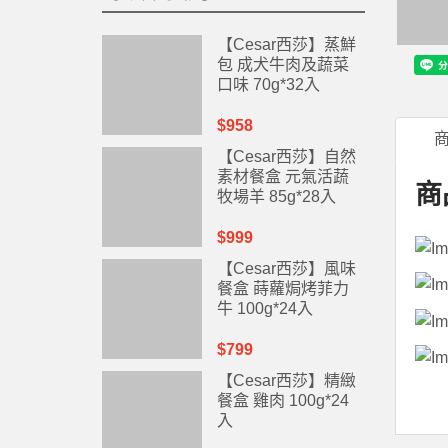
【Cesar西莎】蒸鮮
包 成犬牛肉及蔬菜
口味 70g*32入
$958
【Cesar西莎】自然
素材餐盒 元氣活蔬
商
牧場羊 85g*28入
$999
【Cesar西莎】風味
餐盒 蒔蘿焗烤菲力
牛 100g*24入
$799
【Cesar西莎】精緻
餐盒 雞肉 100g*24
入