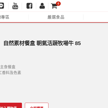
0
物專區
嚴選食品
莎】自然素材餐盒 朝氣活蔬牧場牛 85
O主食餐盒
工香料及色素