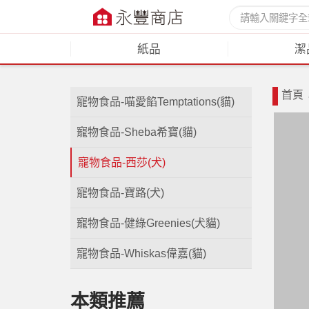
紙品
潔
首頁
寵物食品-喵愛餡Temptations(貓)
寵物食品-Sheba希寶(貓)
寵物食品-西莎(犬)
寵物食品-寶路(犬)
寵物食品-健綠Greenies(犬貓)
寵物食品-Whiskas偉嘉(貓)
本類推薦