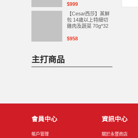
$999
【Cesar西莎】蒸鮮
包 14歲以上特細切
雞肉及蔬菜 70g*32
入
$958
主打商品
會員中心
資訊中心
帳戶管理
關於永豐商店