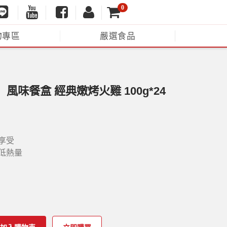
0
物專區
嚴選食品
】風味餐盒 經典嫩烤火雞 100g*24
享受
低熱量