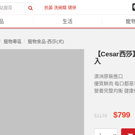
抗菌
洗碗精
環保
品
生活
寵
寵物專區
寵物食品-西莎(犬)
【Cesar西莎
入
澳洲原裝進口
優質鮮肉 每口都是
營養完整均衡 健康
$799
$1176