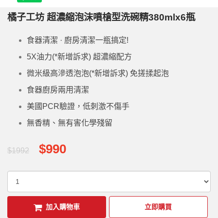
橘子工坊 超濃縮泡沫噴槍型洗碗精380mlx6瓶
食器清潔 · 廚房清潔一瓶搞定!
5X油力(*新增訴求) 超濃縮配方
微米級高滲透泡泡(*新增訴求) 免搓揉起泡
食器廚房兩用清潔
美國PCR驗證，低刺激不傷手
無香精、無有害化學殘留
$990
$1992
加入購物車
立即購買