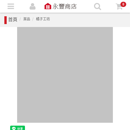
0
首頁
潔品
橘子工坊