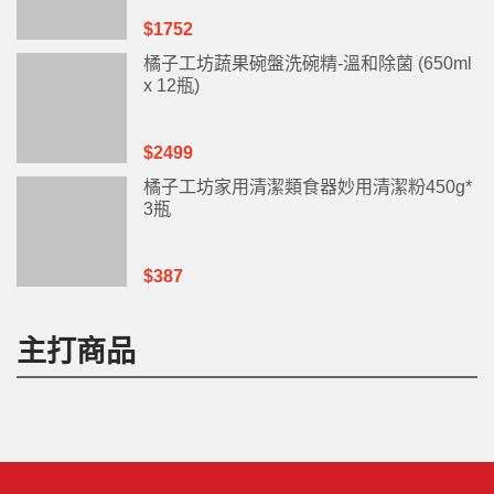
$1752
橘子工坊蔬果碗盤洗碗精-溫和除菌 (650ml
x 12瓶)
$2499
橘子工坊家用清潔類食器妙用清潔粉450g*
3瓶
$387
主打商品