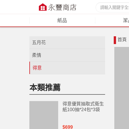
紙品
潔
首頁
五月花
柔情
得意
本類推薦
得意優質抽取式衛生
紙100抽*24包*3袋
$699