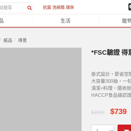
抗菌
洗碗精
環保
品
生活
寵
紙品
得意
*FSC驗證 
掛式設計，節省空
大容量300抽，一
清潔+料理，隨收
HACCP食品級認
$739
$1690