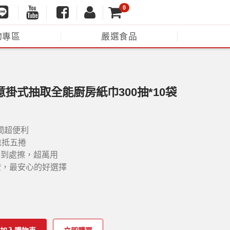
0
物專區
嚴選食品
得意掛式抽取全能廚房紙巾300抽*10袋
間超便利
包抵五捲
掛到處擦，超萬用
證，最安心的好選擇