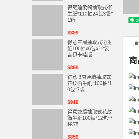
得意臻柔韌抽取式衛
生紙*110抽24包3袋*
1箱
$889
得意三層抽取式衛生
紙100抽x6包x12袋-
吉伊卡哇版
商
$890
得意 3層連續抽取式
花紋衛生紙*100抽*1
0包*7袋
$919
得意連續抽取式花紋
衛生紙100抽*12包*7
袋/箱
$859