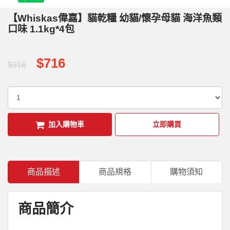
【Whiskas偉嘉】貓乾糧 幼貓/懷孕母貓 海洋魚類
口味 1.1kg*4包
$716
$916
加入購物車
立即購買
商品描述
商品規格
購物須知
商品簡介