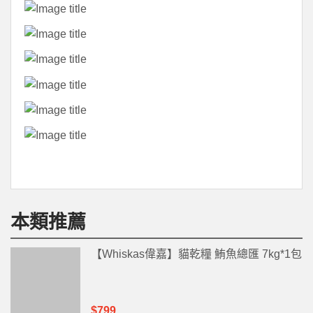
本類推薦
【Whiskas偉嘉】貓乾糧 鮪魚總匯 7kg*1包
$799