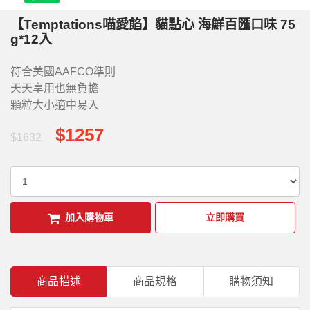
【Temptations喵愛餡】貓點心 海鮮百匯口味 75
g*12入
符合美國AAFCO準則
天天享用也無負擔
顆粒大小適中易入
$1257
$1632
加入購物車
立即購買
商品描述
商品規格
購物須知