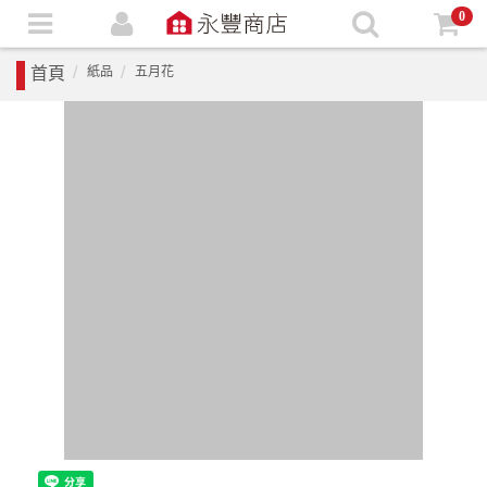
0
首頁
紙品
五月花