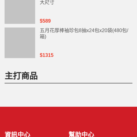
大尺寸
$589
五月花厚棒袖珍包8抽x24包x20袋(480包/
箱)
$1315
主打商品
資訊中心
幫助中心