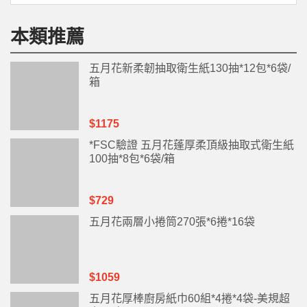
本類推薦
五月花新柔韌抽取衛生紙130抽*12包*6袋/
箱
$1175
*FSC驗證 五月花蓬厚柔頂級抽取式衛生紙
100抽*8包*6袋/箱
$729
五月花兩層小捲筒270張*6捲*16袋
$1059
五月花厚棒廚房紙巾60組*4捲*4袋-美規超