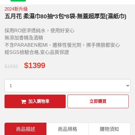
2024新升級
五月花 柔濕巾80抽*3包*8袋-無蓋超厚型(濕紙巾)
採用RO逆滲透純水，使用好安心
無添加香精及酒精
不含PARABEN和MI、遷移性螢光劑，擦手擦臉都安心
經SGS檢驗合格,安心品質保證
$1399
$1592
加入購物車
立即購買
商品描述
商品規格
購物須知