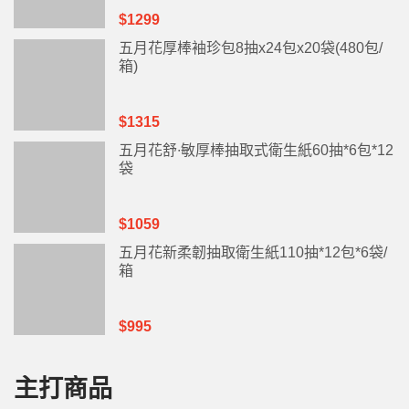
$1299
五月花厚棒袖珍包8抽x24包x20袋(480包/
箱)
$1315
五月花舒∙敏厚棒抽取式衛生紙60抽*6包*12
袋
$1059
五月花新柔韌抽取衛生紙110抽*12包*6袋/
箱
$995
主打商品