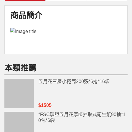
商品簡介
本類推薦
五月花三層小捲筒200張*6捲*16袋
$1505
*FSC驗證五月花厚棒抽取式衛生紙90抽*1
0包*6袋