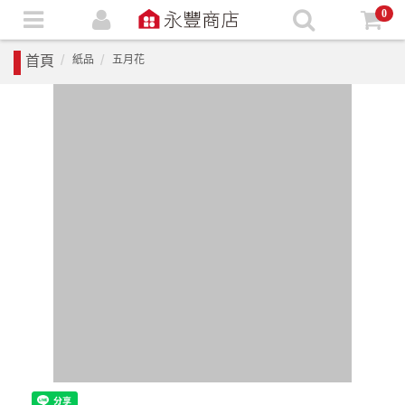
0
首頁
紙品
五月花