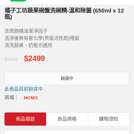
橘子工坊蔬果碗盤洗碗精-溫和除菌 (650ml x 12
瓶)
含微胞橘油潔淨因子
洗淨後無有害化學(界面活性劑)殘留
清洗蔬果、奶瓶也適用
$2499
$2499
缺貨中
此商品目前缺貨中
商城：
MOMO
商品描述
商品規格
購物須知