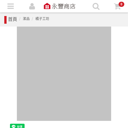
0
首頁
潔品
橘子工坊