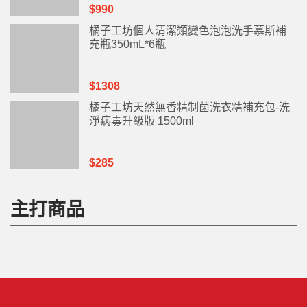
$990
橘子工坊個人清潔類變色泡泡洗手慕斯補
充瓶350mL*6瓶
$1308
橘子工坊天然無香精制菌洗衣精補充包-洗
淨病毒升級版 1500ml
$285
主打商品