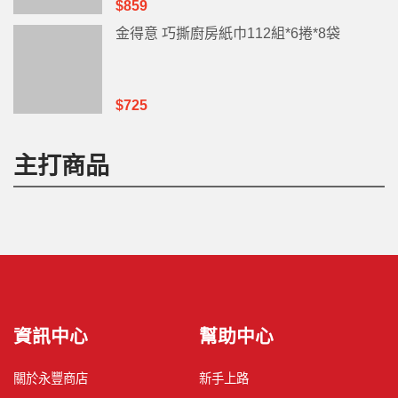
$859
金得意 巧撕廚房紙巾112組*6捲*8袋
$725
主打商品
資訊中心
幫助中心
關於永豐商店
新手上路