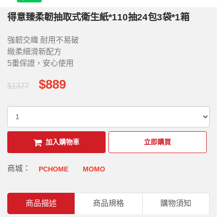
得意臻柔韌抽取式衛生紙*110抽24包3袋*1箱
強韌交織 耐用不易破
緻柔細滑新配方
5重保證，安心使用
$889
$1377
加入購物車
立即購買
商城：
PCHOME
MOMO
商品描述
商品規格
購物須知