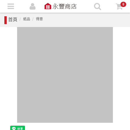
0
首頁
紙品
得意