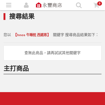
0
搜尋結果
您以
【
】
關鍵字 搜尋商品結果如下：
hnos 午睡枕 西諾思
查無此商品，請再試試其他關鍵字
主打商品