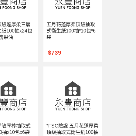
頂級蓬厚柔三層
五月花蓬厚柔頂級抽取
紙100抽x24包
式衛生紙100抽*10包*6
玫瑰果油
袋
9
$739
舒敏厚棒抽取式
*FSC驗證 五月花蓬厚柔
0抽x10包x6袋
頂級抽取式衛生紙100抽