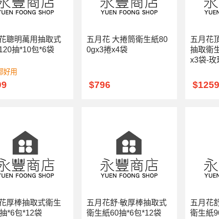
花聰明萬用抽取式
五月花 大捲筒衛生紙80
五月花
20抽*10包*6袋
0gx3捲x4袋
抽取衛生
x3袋-
都好用
99
$796
$125
花厚棒抽取式衛生
五月花舒∙敏厚棒抽取式
五月花
抽*6包*12袋
衛生紙60抽*6包*12袋
衛生紙9