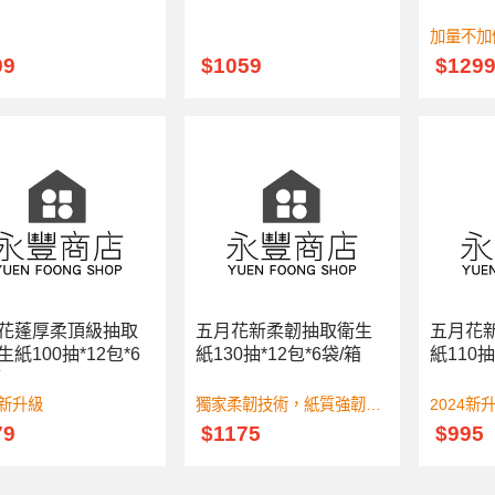
加量不加
99
$1059
$129
花蓬厚柔頂級抽取
五月花新柔韌抽取衛生
五月花
紙100抽*12包*6
紙130抽*12包*6袋/箱
紙110抽
箱
4新升級
獨家柔韌技術，紙質強韌好
2024新
79
$1175
$995
用