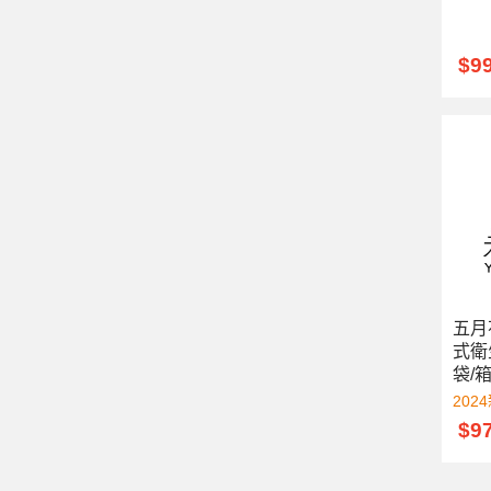
$9
五月
式衛生
袋/
202
$9