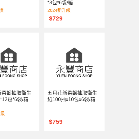
*8包*6袋/箱
價
2024新升級
9
$729
新柔韌抽取衛生
五月花新柔韌抽取衛生
*12包*6袋/箱
紙100抽x10包x6袋/箱
升級
$759