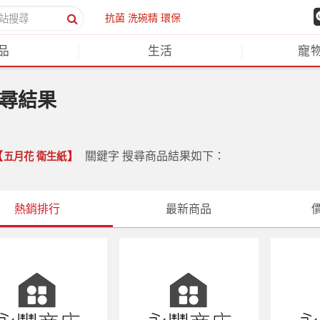
抗菌
洗碗精
環保
品
生活
寵
尋結果
【
】
關鍵字 搜尋商品結果如下：
五月花 衛生紙
熱銷排行
最新商品