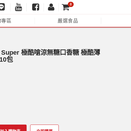
0
物專區
嚴選食品
s】Super 極酷嗆涼無糖口香糖 極酷薄
10包