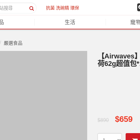
抗菌
洗碗精
環保
品
生活
寵
嚴選食品
【Airwave
荷62g超值包*
$659
$890