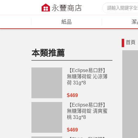
紙品
潔
首頁
本類推薦
【Eclipse易口舒】
無糖薄荷錠 沁涼薄
荷 31g*8
$469
【Eclipse易口舒】
無糖薄荷錠 清爽蜜
桃 31g*8
$469