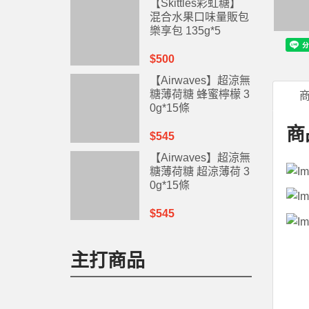
【Skittles彩虹糖】
混合水果口味量販包
樂享包 135g*5
$500
【Airwaves】超涼無
糖薄荷糖 蜂蜜檸檬 3
0g*15條
商
$545
【Airwaves】超涼無
糖薄荷糖 超涼薄荷 3
0g*15條
$545
主打商品