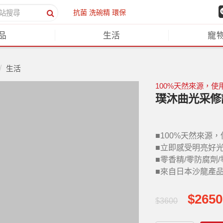
抗菌
洗碗精
環保
品
生活
寵
生活
100%天然來源，
璞沐曲光采修護
■100%天然來源
■立即感受明亮好
■零香精/零防腐劑
■來自日本沙龍產
$2650
$3600