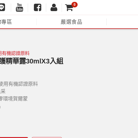
0
物專區
嚴選食品
使用有機認證原料
精華露30mlX3入組
，使用有機認證原料
光采
/零環境賀爾蒙
品