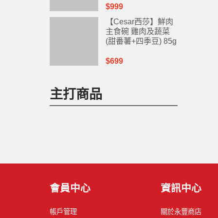
$999
【Cesar西莎】鮮肉
主食碗 雞肉及蔬菜
(甜番薯+四季豆) 85g
*10碗
$699
主打商品
會員中心
資訊中心
帳戶管理
關於永豐商店