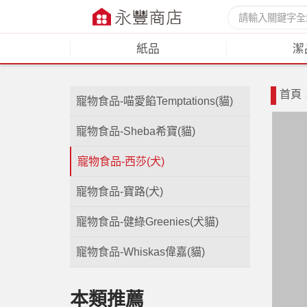
紙品
潔
首頁
寵物食品-喵愛餡Temptations(貓)
寵物食品-Sheba希寶(貓)
寵物食品-西莎(犬)
寵物食品-寶路(犬)
寵物食品-健綠Greenies(犬貓)
寵物食品-Whiskas偉嘉(貓)
本類推薦