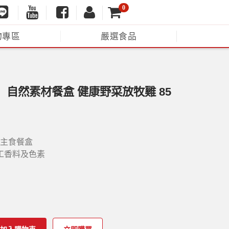
0
物專區
嚴選食品
莎】自然素材餐盒 健康野菜放牧雞 85
O主食餐盒
工香料及色素