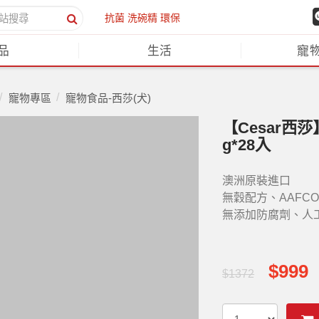
抗菌
洗碗精
環保
品
生活
寵
寵物專區
寵物食品-西莎(犬)
【Cesar西
g*28入
澳洲原裝進口
無穀配方、AAFC
無添加防腐劑、人
$999
$1372