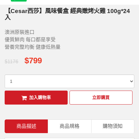
【Cesar西莎】風味餐盒 經典嫩烤火雞 100g*24
入
澳洲原裝進口
優質鮮肉 每口都是享受
營養完整均衡 健康低熱量
$799
$1176
加入購物車
立即購買
商品描述
商品規格
購物須知