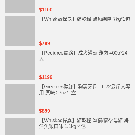
$1100
【Whiskas偉嘉】貓乾糧 鮪魚總匯 7kg*1包
$799
【Pedigree寶路】成犬罐頭 雞肉 400g*24
入
$1199
【Greenies健綠】狗潔牙骨 11-22公斤犬專
用 原味 27oz*1盒
$899
【Whiskas偉嘉】貓乾糧 幼貓/懷孕母貓 海
洋魚類口味 1.1kg*4包