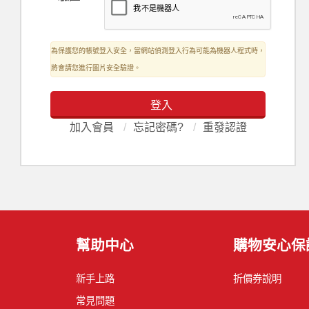
為保護您的帳號登入安全，當網站偵測登入行為可能為機器人程式時，
將會請您進行圖片安全驗證。
登入
加入會員
/
忘記密碼?
/
重發認證
幫助中心
購物安心保
新手上路
折價券說明
常見問題