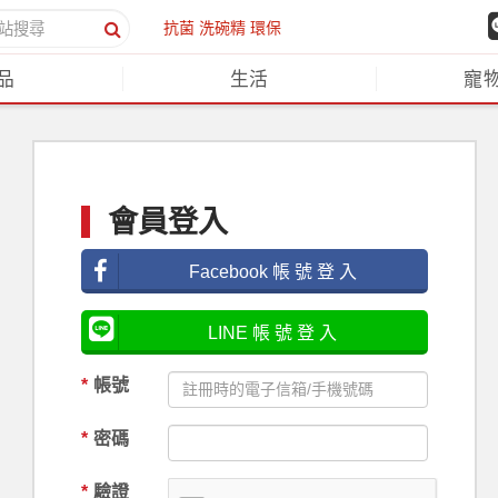
抗菌
洗碗精
環保
品
生活
寵
會員登入
Facebook 帳 號 登 入
LINE 帳 號 登 入
*
帳號
*
密碼
*
驗證