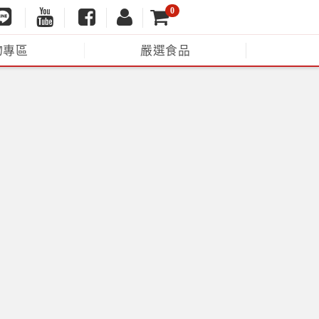
0
物專區
嚴選食品