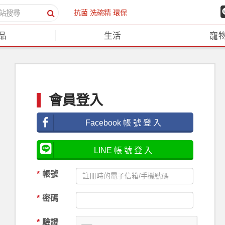
抗菌
洗碗精
環保
品
生活
寵
會員登入
Facebook 帳 號 登 入
LINE 帳 號 登 入
*
帳號
*
密碼
*
驗證