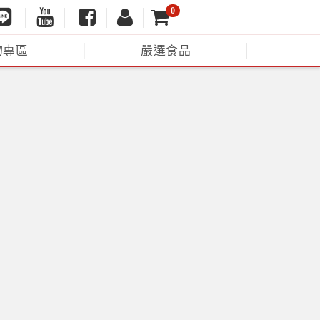
0
物專區
嚴選食品