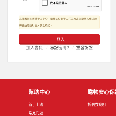
為保護您的帳號登入安全，當網站偵測登入行為可能為機器人程式時，
將會請您進行圖片安全驗證。
登入
加入會員
/
忘記密碼?
/
重發認證
幫助中心
購物安心保
新手上路
折價券說明
常見問題