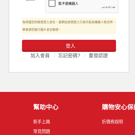
為保護您的帳號登入安全，當網站偵測登入行為可能為機器人程式時，
將會請您進行圖片安全驗證。
登入
加入會員
/
忘記密碼?
/
重發認證
幫助中心
購物安心保
新手上路
折價券說明
常見問題