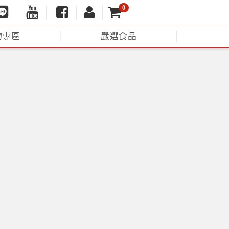
0
物專區
嚴選食品