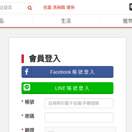
抗菌
洗碗精
環保
品
生活
寵
會員登入
Facebook 帳 號 登 入
LINE 帳 號 登 入
*
帳號
*
密碼
*
驗證