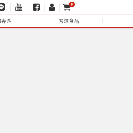
0
物專區
嚴選食品