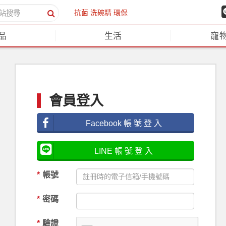
抗菌
洗碗精
環保
品
生活
寵
會員登入
Facebook 帳 號 登 入
LINE 帳 號 登 入
*
帳號
*
密碼
*
驗證