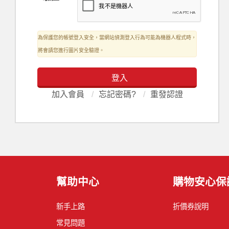
為保護您的帳號登入安全，當網站偵測登入行為可能為機器人程式時，
將會請您進行圖片安全驗證。
登入
加入會員
/
忘記密碼?
/
重發認證
幫助中心
購物安心保
新手上路
折價券說明
常見問題