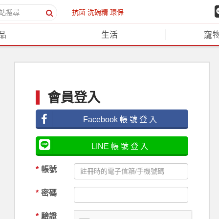
抗菌
洗碗精
環保
品
生活
寵
會員登入
Facebook 帳 號 登 入
LINE 帳 號 登 入
*
帳號
*
密碼
*
驗證