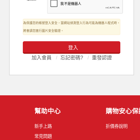
為保護您的帳號登入安全，當網站偵測登入行為可能為機器人程式時，
將會請您進行圖片安全驗證。
登入
加入會員
/
忘記密碼?
/
重發認證
幫助中心
購物安心保
新手上路
折價券說明
常見問題