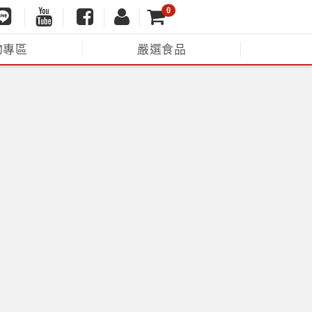
0
物專區
嚴選食品